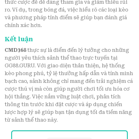
thức cược để dễ dàng tham gia và giảm thiểu rủi
ro. Ví dụ, trong bóng đá, việc hiểu rõ các loại kèo
và phương pháp tính điểm sẽ giúp bạn đánh giá
chính xác hơn.
Kết luận
CMD368
thực sự là điểm đến lý tưởng cho những
người yêu thích sảnh thể thao trực tuyến tại
GG88.GURU. Với giao diện thân thiện, hệ thống
kèo phong phú, tỷ lệ thưởng hấp dẫn và tính minh
bạch cao, sảnh không chỉ mang đến trải nghiệm cá
cược thú vị mà còn giúp người chơi tối ưu hóa cơ
hội thắng. Việc nắm vững luật chơi, phân tích
thông tin trước khi đặt cược và áp dụng chiến
lược hợp lý sẽ giúp bạn tận dụng tối đa tiềm năng
từ sảnh thể thao này.