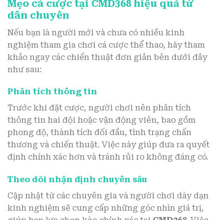
Mẹo cá cược tại CMD368 hiệu quả từ
dân chuyên
Nếu bạn là người mới và chưa có nhiều kinh
nghiệm tham gia chơi cá cược thể thao, hãy tham
khảo ngay các chiến thuật đơn giản bên dưới đây
như sau:
Phân tích thông tin
Trước khi đặt cược, người chơi nên phân tích
thông tin hai đội hoặc vận động viên, bao gồm
phong độ, thành tích đối đầu, tình trạng chấn
thương và chiến thuật. Việc này giúp đưa ra quyết
định chính xác hơn và tránh rủi ro không đáng có.
Theo dõi nhận định chuyên sâu
Cập nhật từ các chuyên gia và người chơi dày dạn
kinh nghiệm sẽ cung cấp những góc nhìn giá trị,