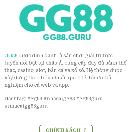
GG88
được định danh là sân chơi giải trí trực
tuyến nổi bật tại châu Á, cung cấp đầy đủ sảnh thể
thao, casino, slot, bắn cá và xổ số. Hệ thống được
xây dựng theo tiêu chuẩn quốc tế, tối ưu trải
nghiệm cho cả web và app.
Hashtag: #gg88 #nhacaigg88 #gg88guru
#nhacaigg88guru
CHÍNH SÁCH