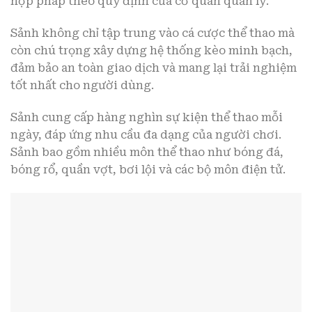
hợp pháp theo quy định của cơ quan quản lý.
Sảnh không chỉ tập trung vào cá cược thể thao mà
còn chú trọng xây dựng hệ thống kèo minh bạch,
đảm bảo an toàn giao dịch và mang lại trải nghiệm
tốt nhất cho người dùng.
Sảnh cung cấp hàng nghìn sự kiện thể thao mỗi
ngày, đáp ứng nhu cầu đa dạng của người chơi.
Sảnh bao gồm nhiều môn thể thao như bóng đá,
bóng rổ, quần vợt, bơi lội và các bộ môn điện tử.