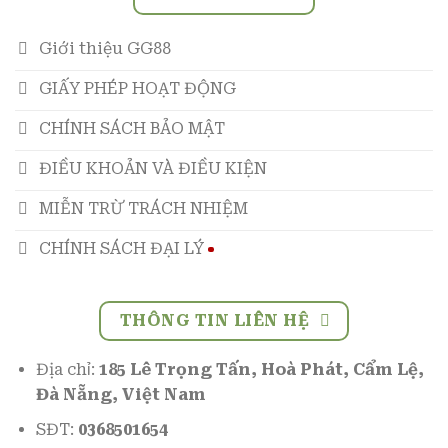
Giới thiệu GG88
GIẤY PHÉP HOẠT ĐỘNG
CHÍNH SÁCH BẢO MẬT
ĐIỀU KHOẢN VÀ ĐIỀU KIỆN
MIỄN TRỪ TRÁCH NHIỆM
CHÍNH SÁCH ĐẠI LÝ
THÔNG TIN LIÊN HỆ
Địa chỉ:
185 Lê Trọng Tấn, Hoà Phát, Cẩm Lệ,
Đà Nẵng, Việt Nam
SĐT:
0368501654