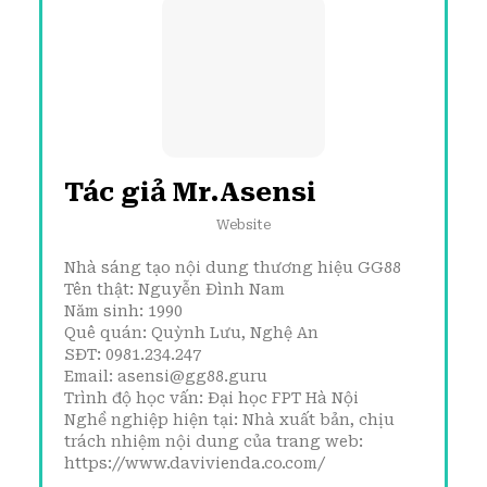
Tác giả Mr.Asensi
Website
Nhà sáng tạo nội dung thương hiệu GG88
Tên thật: Nguyễn Đình Nam
Năm sinh: 1990
Quê quán: Quỳnh Lưu, Nghệ An
SĐT: 0981.234.247
Email:
asensi@gg88.guru
Trình độ học vấn: Đại học FPT Hà Nội
Nghề nghiệp hiện tại: Nhà xuất bản, chịu
trách nhiệm nội dung của trang web:
https://www.davivienda.co.com/