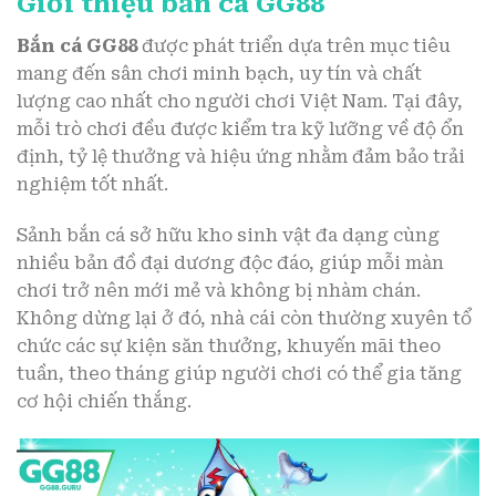
Giới thiệu bắn cá GG88
Bắn cá GG88
được phát triển dựa trên mục tiêu
mang đến sân chơi minh bạch, uy tín và chất
lượng cao nhất cho người chơi Việt Nam. Tại đây,
mỗi trò chơi đều được kiểm tra kỹ lưỡng về độ ổn
định, tỷ lệ thưởng và hiệu ứng nhằm đảm bảo trải
nghiệm tốt nhất.
Sảnh bắn cá sở hữu kho sinh vật đa dạng cùng
nhiều bản đồ đại dương độc đáo, giúp mỗi màn
chơi trở nên mới mẻ và không bị nhàm chán.
Không dừng lại ở đó, nhà cái còn thường xuyên tổ
chức các sự kiện săn thưởng, khuyến mãi theo
tuần, theo tháng giúp người chơi có thể gia tăng
cơ hội chiến thắng.