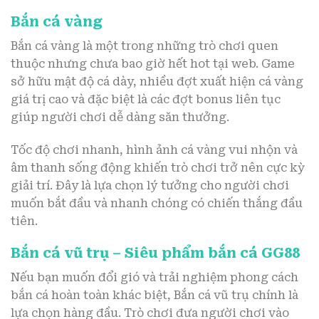
Bắn cá vàng
Bắn cá vàng là một trong những trò chơi quen
thuộc nhưng chưa bao giờ hết hot tại web. Game
sở hữu mật độ cá dày, nhiều đợt xuất hiện cá vàng
giá trị cao và đặc biệt là các đợt bonus liên tục
giúp người chơi dễ dàng săn thưởng.
Tốc độ chơi nhanh, hình ảnh cá vàng vui nhộn và
âm thanh sống động khiến trò chơi trở nên cực kỳ
giải trí. Đây là lựa chọn lý tưởng cho người chơi
muốn bắt đầu và nhanh chóng có chiến thắng đầu
tiên.
Bắn cá vũ trụ – Siêu phẩm bắn cá GG88
Nếu bạn muốn đổi gió và trải nghiệm phong cách
bắn cá hoàn toàn khác biệt, Bắn cá vũ trụ chính là
lựa chọn hàng đầu. Trò chơi đưa người chơi vào