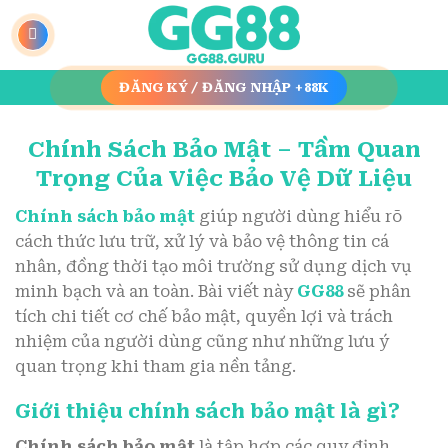
Skip
to
content
ĐĂNG KÝ / ĐĂNG NHẬP +88K
Chính Sách Bảo Mật – Tầm Quan
Trọng Của Việc Bảo Vệ Dữ Liệu
Chính sách bảo mật
giúp người dùng hiểu rõ
cách thức lưu trữ, xử lý và bảo vệ thông tin cá
nhân, đồng thời tạo môi trường sử dụng dịch vụ
minh bạch và an toàn. Bài viết này
GG88
sẽ phân
tích chi tiết cơ chế bảo mật, quyền lợi và trách
nhiệm của người dùng cũng như những lưu ý
quan trọng khi tham gia nền tảng.
Giới thiệu chính sách bảo mật là gì?
Chính sách bảo mật
là tập hợp các quy định,