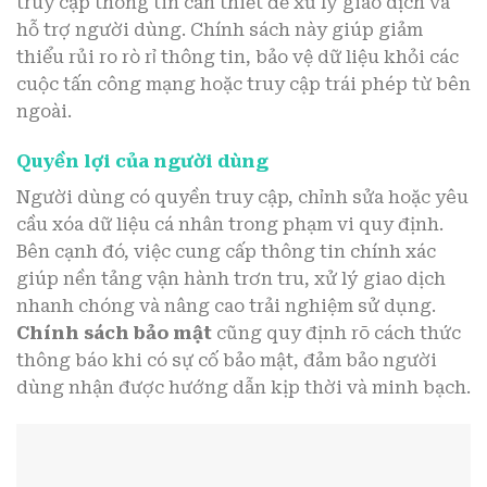
truy cập thông tin cần thiết để xử lý giao dịch và
hỗ trợ người dùng. Chính sách này giúp giảm
thiểu rủi ro rò rỉ thông tin, bảo vệ dữ liệu khỏi các
cuộc tấn công mạng hoặc truy cập trái phép từ bên
ngoài.
Quyền lợi của người dùng
Người dùng có quyền truy cập, chỉnh sửa hoặc yêu
cầu xóa dữ liệu cá nhân trong phạm vi quy định.
Bên cạnh đó, việc cung cấp thông tin chính xác
giúp nền tảng vận hành trơn tru, xử lý giao dịch
nhanh chóng và nâng cao trải nghiệm sử dụng.
Chính sách bảo mật
cũng quy định rõ cách thức
thông báo khi có sự cố bảo mật, đảm bảo người
dùng nhận được hướng dẫn kịp thời và minh bạch.