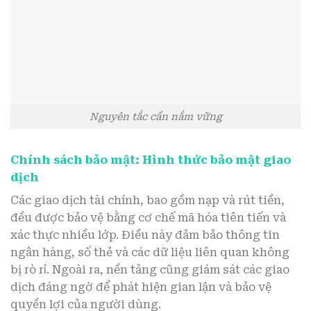
Nguyên tắc cần nắm vững
Chính sách bảo mật: Hình thức bảo mật giao
dịch
Các giao dịch tài chính, bao gồm nạp và rút tiền,
đều được bảo vệ bằng cơ chế mã hóa tiên tiến và
xác thực nhiều lớp. Điều này đảm bảo thông tin
ngân hàng, số thẻ và các dữ liệu liên quan không
bị rò rỉ. Ngoài ra, nền tảng cũng giám sát các giao
dịch đáng ngờ để phát hiện gian lận và bảo vệ
quyền lợi của người dùng.