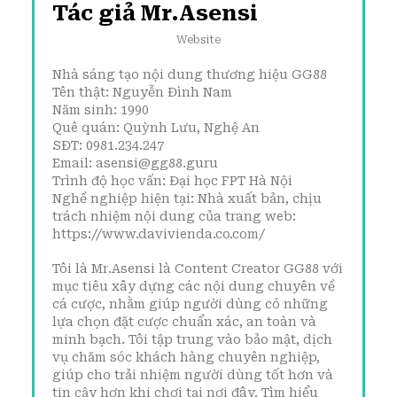
Tác giả Mr.Asensi
Website
Nhà sáng tạo nội dung thương hiệu GG88
Tên thật: Nguyễn Đình Nam
Năm sinh: 1990
Quê quán: Quỳnh Lưu, Nghệ An
SĐT: 0981.234.247
Email:
asensi@gg88.guru
Trình độ học vấn: Đại học FPT Hà Nội
Nghề nghiệp hiện tại: Nhà xuất bản, chịu
trách nhiệm nội dung của trang web:
https://www.davivienda.co.com/
Tôi là Mr.Asensi là Content Creator GG88 với
mục tiêu xây dựng các nội dung chuyên về
cá cược, nhằm giúp người dùng có những
lựa chọn đặt cược chuẩn xác, an toàn và
minh bạch. Tôi tập trung vào bảo mật, dịch
vụ chăm sóc khách hàng chuyên nghiệp,
giúp cho trải nhiệm người dùng tốt hơn và
tin cậy hơn khi chơi tại nơi đây. Tìm hiểu